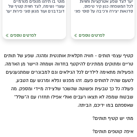
יער לצד שפע אטרקציות וחוויות
מוטי בו תיהנו מנופים פנורמיים
לכל המשפחה כגון קיר טיפוס,
עוצרי נשימה, לצד חווית קטיף של
סדנאות יצירה ורכיבה על סוסי פוני
דובדבנים ועוד מגוון סוגי פירות יער
לפרטים נוספים
לפרטים נוספים
קטיף עצמי תותים - חוויה חקלאית אותנטית ומהנה. שפע של תותים
טריים ומתוקים ממתינים להיקטף בחדווה ושמחה היישר מן האדמה.
הפעילות מתאימה לילדים לכל הגילאים וגם למבוגרים שמתגעגעים
לטעם שהיה לתותים פעם. זהו מפגש נפלא ומרגש עם הטבע,
פעולה כל כך טבעית ופשוטה שהשכר שלצידה מיידי ומספק. מה
שבטוח שמפה לא תצאו רעבים ואולי אפילו תחזרו עם ה"שלל"
שאספתם במו ידיכם, הביתה.
מתי יש קטיף תותים?
איפה קוטפים תותים?