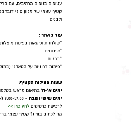
עטופים בנופים מרהיבים, עם בריזו
קטיף עצמי של מגוון סוגי דובדבנ
ולבנים
עוד באתר :
*שולחנות וכיסאות בפינות מוצלות
*שירותים
*ברזיות
*פיתות דרוזיות על הסאדג' (בתו
שעות פעילות הקטיף:
ימים א'-ה'
בתיאום מראש בטלפון 2-3932691
ימים שישי ושבת
- 9:00-17:00 (אין צורך לתאם)
לרכישת כרטיסים
לחץ כאן >>
מה לכתוב בווייז? קטיף עצמי בריכ