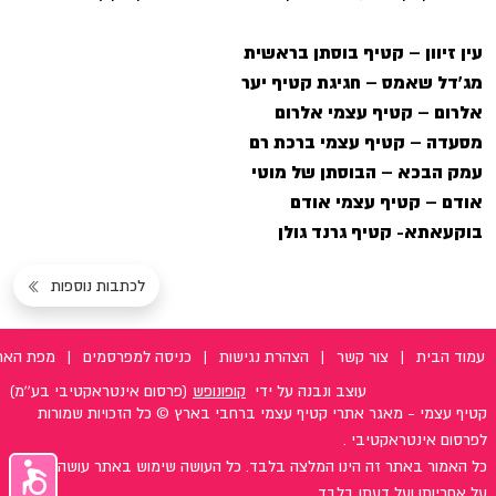
עין זיוון – קטיף בוסתן בראשית
מג'דל שאמס – חגיגת קטיף יער
אלרום – קטיף עצמי אלרום
מסעדה – קטיף עצמי ברכת רם
עמק הבכא – הבוסתן של מוטי
אודם – קטיף עצמי אודם
בוקעאתא- קטיף גרנד גולן
לכתבות נוספות
עמוד הבית
|
צור קשר
|
הצהרת נגישות
|
כניסה למפרסמים
|
מפת האת
עוצב ונבנה על ידי
קופונופש
(פרסום אינטראקטיבי בע''מ)
קטיף עצמי - מאגר אתרי קטיף עצמי ברחבי בארץ © כל הזכויות שמורות
לפרסום אינטראקטיבי .
כל האמור באתר זה הינו המלצה בלבד. כל העושה שימוש באתר עושה זאת
על אחריותו ועל דעתו בלבד.