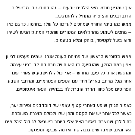
איך שמגיע חודש מאי הילדים יודעים – זהו החודש בו מבשילים
הדובדבנים והציפייה מתחילה להתרגש...
ממש כמו בימי החורף שמחכים לעדכון על שלג בחרמון, כך גם כאן
– מחכים לשמוע מהחקלאים המסורים שהפרי המתוק הגיעו לשיאו
והוא בשל לקטיפה, בוהק ומלא בטעמים.
ממש בסופ"ש הראשון של פתיחת העונה אנחנו שמים פעמינו לכיוון
צפון רמת הגולן, שהנסיעה בו היא חוויה מרחיבת לב בפני עצמה
ומרגשת אותי כל פעם מחדש – אני יכולה להישבע שהאוויר שם
אחר מכל מרחב בארץ! ויחד עם הנופים הפנורמיים, ומרחבי הטבע
הפרוסים מכל כיוון, הדרך עוברת לה בבהייה והנאה אינסופיים.
כאמור הגולן שופע באתרי קטיף עצמי של דובדבנים ופירות יער,
כאשר לכל אתר יש את הקסם והחן שלו ולכולם תוצרת משובחת
כחול לבן שנוצרת באזור האידיאלי ביותר בישראל לגידול היהלומים
האדומים, שמבקשים גובה קור ואדמה שבעה ומפנקת.