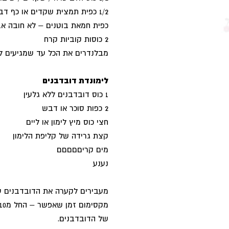
1/2 כפית תמצית שקדים או כף דבש או 2 כפות סוכר או 2 שקיות סוכר וניל (לפי הטעם)
כפית חמאת בוטנים – לא חובה אב
2 כוסות קוביות קרח
מבלנדרים את הכל עד שמגיעים למר
לימונדת דובדבנים
1 כוס דובדבנים ללא גלעין
2 כפות סוכר או דבש
חצי כוס מיץ לימון או ליים
קצת גרידה של קליפת הלימון
מים קריםםםםם
נענע
מעבירים לקערה את הדובדבנים עם
של הדובדבנים.