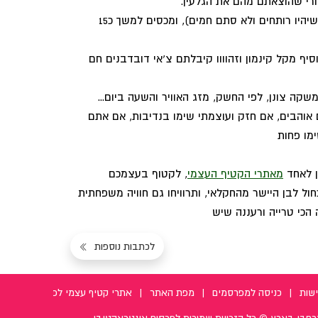
רי שהוצאתם מהם את הגלעין.
שופכים מעל מים רותחים (חשוב, שיהיו רותחים ולא סתם חמים), ומכסים למשך כ15
יף מקל קינמון וזהוווו קיבלתם צ'אי דובדבנים חם
שקה צונן, לפי החשק, מזג האוויר והשעה ביום...
והבים, אם חזק ועוצמתי שימו בנדיבות, אם אתם
ימו פחות
ן לאחד
מאתרי הקטיף העצמי
, לקטוף בעצמכם
חול לבן היישר מהחקלאי, ותרוויחו גם חוויה משפחתית
כי טרייה ורעננה שיש
לכתבות נוספות
שות
|
כניסה למפרסמים
|
מפת האתר
|
אתרי קטיף עצמי לפי יישוב