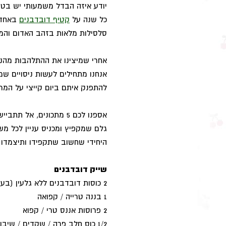
יודע איזה הבדל משמעותי יש בטע
כל שנה על
קטיף דובדבנים
באחד 
סלסילות מלאות בזהב האדום והמ
אחרי שמיצינו את ההתלהבות מהנ
אנחנו מתחילים לעשות ניסויים שמ
להתפנק איתם ביום קייצי על המר
אספנו לכם 5 מתכונים, א
גלם שמקפיץ ומכניס עניין לכל מש
היחידי שחשוב שתקפידו ותיצמדו א
שייק דובדבנים
2 כוסות דובדבנים ללא גלעין (בערך 30 דובדבנים)
1 בננה טרייה / קפואה
2 פרוסות אננס טרי / קפוא
1/2 כוס חלב פרה / שקדים / שיבולת שועל / סויה