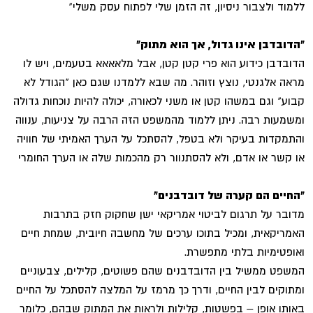
ללמוד ולצבור ניסיון, זה הזמן שלי לפתוח עסק משלי"
"הדובדבן אינו גדול, אך הוא מתוק"
הדובדבן כידוע הוא פרי קטן קטן, אבל מלאאאא בטעמים, ויש לו
מראה אלגנטי, נוצץ וזוהר. מה שבא ללמדנו שגם כאן "הגודל לא
קבוע" וגם במשהו קטן או משני לכאורה, יכולה להיות נוכחות גדולה
ומשמעות רבה. ניתן ללמוד מהמשפט הזה הרבה על צניעות, ענווה
והתמקדות בעיקר ולא בטפל, להסתכל על הערך האמיתי של חוויה
או קשר או אדם, ולא להסתנוור רק מהכמות שלה או הערך החומרי
"החיים הם קערה של דובדבנים"
מדובר על תרגום לביטוי אמריקאי ישן שחקוק חזק בתרבות
האמריקאית, ומכיל בתוכו ערכים של מחשבה חיובית, שמחת חיים
ואופטימיות בלתי מתפשרת.
המשפט ממשיל בין הדובדבנים שהם פשוטים, קלילים, צבעוניים
ומתוקים לבין החיים, ודרך כך מרמז על המלצה להסתכל על החיים
באותו אופן – בפשטות, קלילות ולראות את המתוק שבהם, כלומר