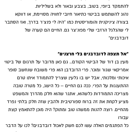
להתמקד ביופי, בטוב, בצבע ובאור ולא בשליליות.
נהוג להשתמש בביטוי כתיאור חיובי לחוויה מסויימת, או דווקא
בצורה ציניקנית והומוריסטית כמו "היה לי פנצ'ר בדרך, ואז הסתבר
לי שהגלגל הרזבי שלי מפונ'צר גם. החיים הם קערה של
דובדבנים"
"אל תצפה לדובדבנים בלי חרצנים"
מעין בן דוד של הביטוי הקודם... גם כאן מדובר על תרגום של ביטוי
אמריקאי שגור ומוכר. פרי הדובדבן הוא פרי משובח שנחשב סופר
איכותי ומלכותי, אבל יש בו גלעין שצריך להתמודד איתו טרם
ההתענגות על הפרי. ככה גם החיים – כל הישג, כל מטרה טובה
מצריכה התמודדות כלשהוא, אתגר שהוא חלק מהדרך והמשפט
מציע לקחת את זה ברוח ספורטיבית ולהבין שזה חלק בלתי נפרד
מהחיים. רוצה להנות ממשהו טוב ומתוק? היה מוכן להתאמץ קצת
עבורו
כל הפתגמים האלה עשו לכם חשק לאכול דובדבנים? לכו על הדבר