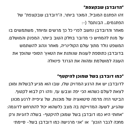
"הדובדבן שבקצפת"
זהו הפתגם המוביל, המוכר ביותר, ה"דובדבן שבקצפת" של
הפתגמים... הבנתם? (-:
מאחר והדובדבן נחשב לפרי כל כך מרשים ומיוחד, משתמשים בו
על מנת להמחיש כי מדובר בחלק הטוב ביותר, המפנק והמושלם.
המשפט נולד מתוך עולם הקולינריה, מאחר ונהוג להשתמש
בדובדבן כתוספת לעוגות שנותנת את הטאץ' הסופי שהופך את
העוגה למושלמת ומהווה את הגרנד פינאלה
"כמו דובדבן בשל שמוכן להיקטף"
לדובדבן יש את הרגע המדויק שלו, שבו הוא מגיע לבשלות ומוכן
לצאת לעולם כשהוא הכי יפה וצבעו עז, וזהו רק לבוא לקטוף.
הביטוי הזה מדמה סיטואציה של מוכנות, של ציפייה לרגע מכונן
שהגיע, לשעה המדוייקת בה מצב כלשהוא יכול להתרחש לדוגמה:
"אחותי היא כמו דובדבן בשל שמוכן להיקטף- בשלה לזוגיות ורק
מחכה לגבר הנכון" או "אני מרגישה כמו דובדבן בשל- סיימתי