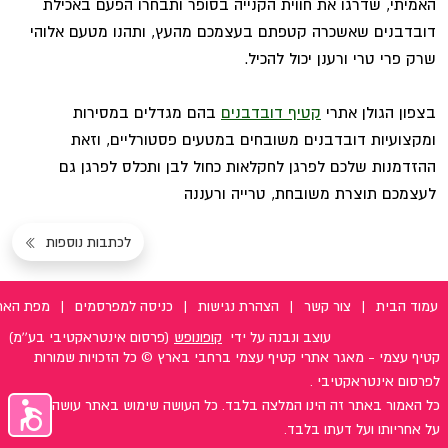
האמיתי, שדרגו את חווית הקנייה בסופר ותבחרו הפעם באכילת
דובדבנים שאשכרה קטפתם בעצמכם מהעץ, ותהנו מטעם אלוהי
שרק פרי טרי ורענן יכול להכיל.
בצפון הגולן אתרי
קטיף דובדבנים
בהם מגדלים במסירות
ומקצועיות דובדבנים משובחים במטעים פסטורליים, וזאת
ההזדמנות שלכם לפרגן לחקלאות כחול לבן ותכלס לפרגן גם
לעצמכם תוצרת משובחת, טרייה ורעננה
לכתבות נוספות
עמוד הבית
|
צור קשר
|
הצהרת נגישות
|
כניסה למפרסמים
|
מפת האת
עוצב ונבנה על ידי
קופונופש
(פרסום אינטראקטיבי בע''מ)
קטיף עצמי - מאגר אתרי קטיף עצמי ברחבי בארץ © כל הזכויות שמורות
לפרסום אינטראקטיבי .
כל האמור באתר זה הינו המלצה בלבד. כל העושה שימוש באתר עושה זאת
על אחריותו ועל דעתו בלבד.